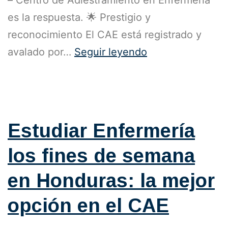
– Centro de Adiestramiento en Enfermería
es la respuesta. 🌟 Prestigio y
reconocimiento El CAE está registrado y
avalado por…
Seguir leyendo
Publicada el
24 de septiembre de 2025
Categorizado como
Blog
,
Generales
Estudiar Enfermería
los fines de semana
en Honduras: la mejor
opción en el CAE