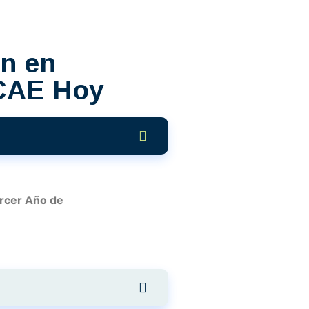
n en
 CAE Hoy
rcer Año de