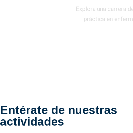
Explora una carrera d
práctica en enferme
Entérate de nuestras
actividades