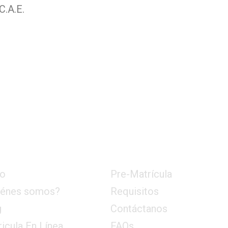
C.A.E.
nú
Enlaces Rápidos
io
Pre-Matrícula
iénes somos?
Requisitos
g
Contáctanos
icula En Línea
FAQs