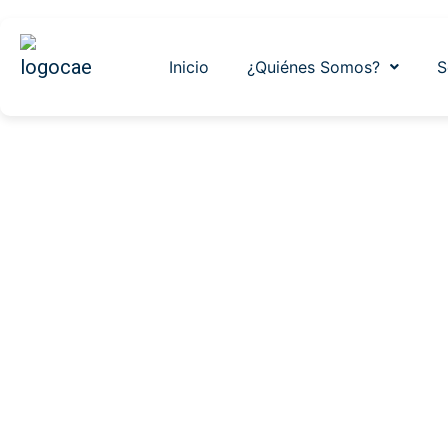
Inicio
¿Quiénes Somos?
S
Formación int
teó