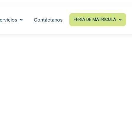
ervicios
Contáctanos
FERIA DE MATRÍCULA
Requisitos
egral en enfermería, 2 años de aprendizaje
rico-práctico y servicio social.