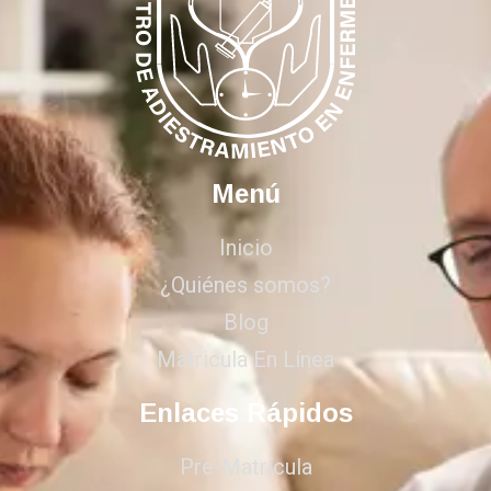
Menú
Inicio
¿Quiénes somos?
Blog
Matricula En Línea
Enlaces Rápidos
Pre-Matrícula