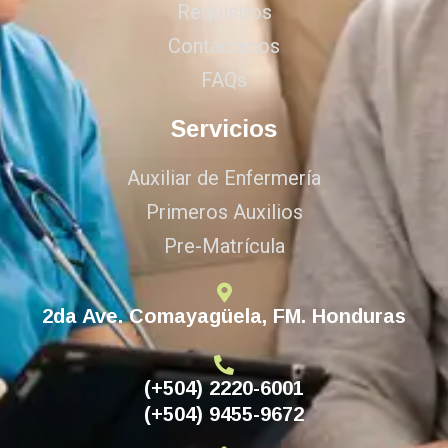
Requisitos
Contáctanos
FAQs
Servicios
Auxiliar de Enfermería
Primeros Auxilios
Pre-Matrícula
2da Ave. Comayagüela, FM. Honduras
(+504) 2220-6001
(+504) 9455-9672