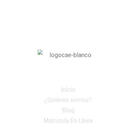
Menú
Inicio
¿Quiénes somos?
Blog
Matricula En Línea