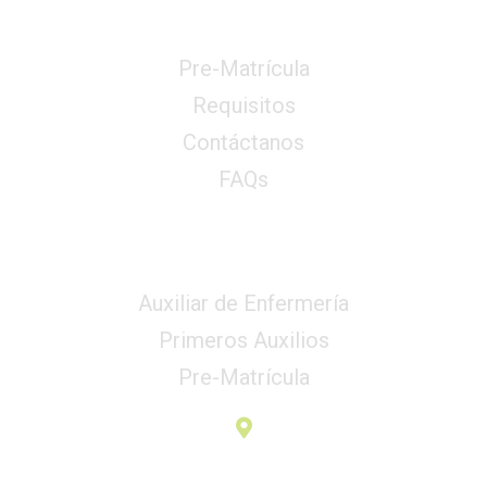
Enlaces Rápidos
Pre-Matrícula
Requisitos
Contáctanos
FAQs
Servicios
Auxiliar de Enfermería
Primeros Auxilios
Pre-Matrícula
2da Ave. Comayagüela, FM. Honduras