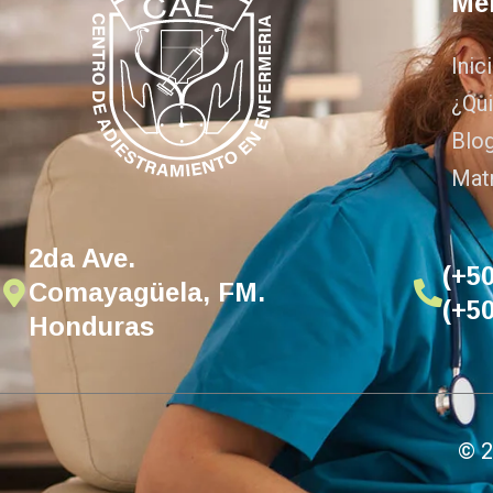
Me
Inic
¿Qu
Blo
Matr
2da Ave.
(+5
Comayagüela, FM.
(+5
Honduras
©
2