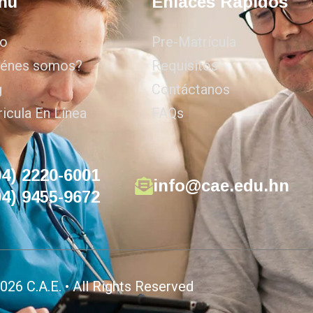
nú
Enlaces Rápidos
io
Pre-Matrícula
iénes somos?
Requisitos
g
Contáctanos
icula En Línea
FAQs
04) 2220-6001
info@cae.edu.hn
04) 9455-9672
026 C.A.E. • All Rights Reserved