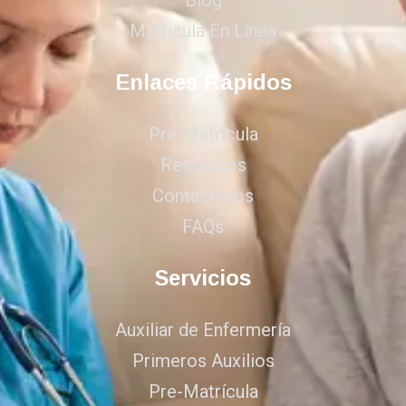
Blog
Matricula En Línea
Enlaces Rápidos
Pre-Matrícula
Requisitos
Contáctanos
FAQs
Servicios
Auxiliar de Enfermería
Primeros Auxilios
Pre-Matrícula