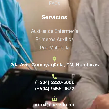
FAQs
Servicios
Auxiliar de Enfermería
Primeros Auxilios
Pre-Matrícula
2da Ave. Comayagüela, FM. Honduras
(+504) 2220-6001
(+504) 9455-9672
info@cae.edu.hn