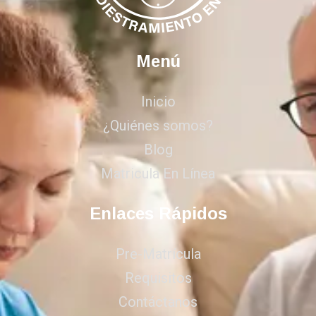
Menú
Inicio
¿Quiénes somos?
Blog
Matricula En Línea
Enlaces Rápidos
Pre-Matrícula
Requisitos
Contáctanos