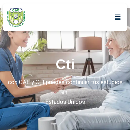
Cti
con CAE y CTI puedes continuar tus estudios
en
Estados Unidos